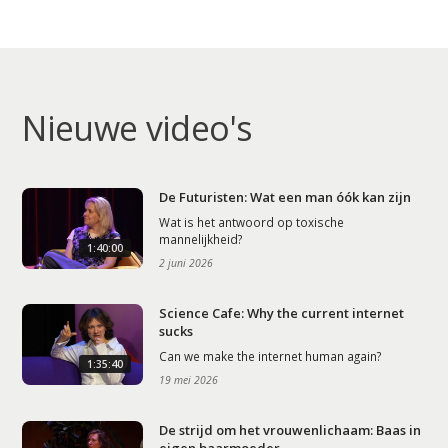
Home
Agenda
Video
Nieuwe video's
Podcast
Artikelen
De Futuristen: Wat een man óók kan zijn
Contact
Wat is het antwoord op toxische
mannelijkheid?
1:40:00
2 juni 2026
Science Cafe: Why the current internet
sucks
Can we make the internet human again?
1:35:40
19 mei 2026
De strijd om het vrouwenlichaam: Baas in