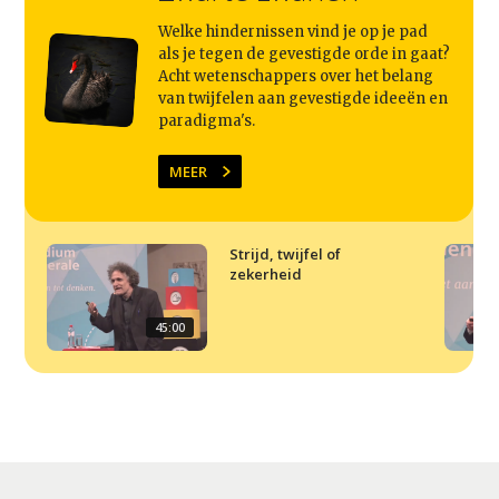
Agenda
Welke hindernissen vind je op je pad
als je tegen de gevestigde orde in gaat?
Video
Acht wetenschappers over het belang
van twijfelen aan gevestigde ideeën en
Podcast
paradigma's.
Artikelen
MEER
Contact
Strijd, twijfel of
zekerheid
45:00