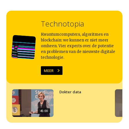
Technotopia
Kwantumcomputers, algoritmes en
blockchain: we kunnen er niet meer
omheen. Vier experts over de potentie
en problemen van de nieuwste digitale
technologie.
Studium Generale
MEER
Home
Agenda
Dokter data
Video
Podcast
45:00
Artikelen
Contact