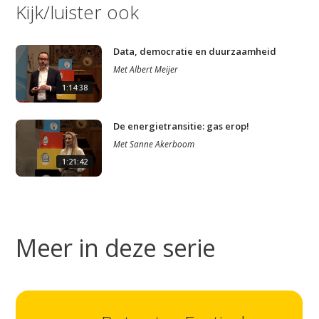
Kijk/luister ook
Data, democratie en duurzaamheid
Met
Albert Meijer
1:14:38
Studium Generale
De energietransitie: gas erop!
Home
Met
Sanne Akerboom
1:21:42
Agenda
Video
Podcast
Meer in deze serie
Artikelen
Contact