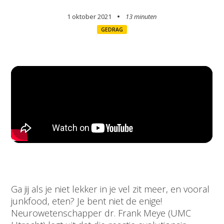
1 oktober 2021
13 minuten
GEDRAG
Ga jij als je niet lekker in je vel zit meer, en vooral
junkfood, eten? Je bent niet de enige!
Neurowetenschapper dr. Frank Meye (UMC