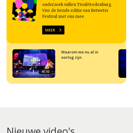
Agenda
onderzoek vullen TivoliVredenburg.
Video
Vier de tiende editie van Betweter
Festival met ons mee.
Podcast
MEER
Artikelen
Contact
Waarom we nu al in
oorlog zijn
40:30
Nieuwe video's