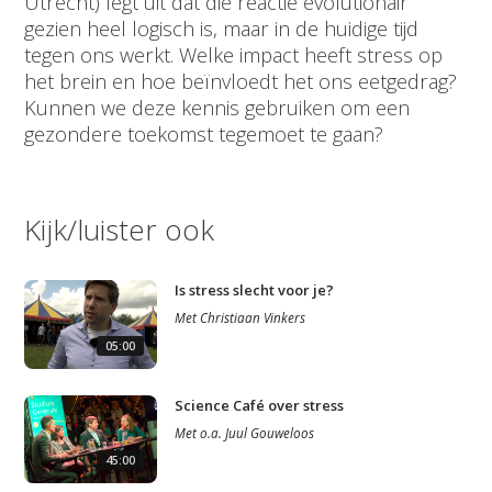
Utrecht) legt uit dat die reactie evolutionair
gezien heel logisch is, maar in de huidige tijd
tegen ons werkt. Welke impact heeft stress op
het brein en hoe beïnvloedt het ons eetgedrag?
Kunnen we deze kennis gebruiken om een
gezondere toekomst tegemoet te gaan?
Kijk/luister ook
Is stress slecht voor je?
Met
Christiaan Vinkers
05:00
Science Café over stress
Met
o.a.
Juul Gouweloos
45:00