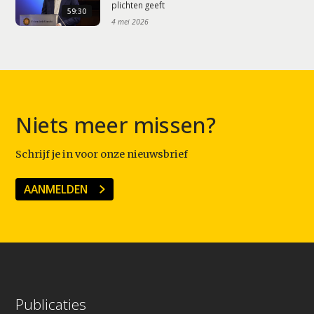
plichten geeft
59:30
4 mei 2026
Niets meer missen?
Schrijf je in voor onze nieuwsbrief
AANMELDEN
Publicaties