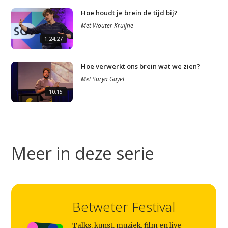
Hoe houdt je brein de tijd bij?
Met
Wouter Kruijne
1:24:27
Hoe verwerkt ons brein wat we zien?
Met
Surya Gayet
10:15
Meer in deze serie
Studium Generale
Betweter Festival
Home
Talks, kunst, muziek, film en live