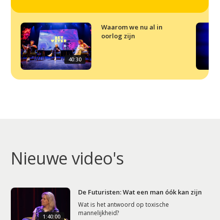
Podcast
Artikelen
Waarom we nu al in
oorlog zijn
Contact
40:30
Nieuwe video's
De Futuristen: Wat een man óók kan zijn
Wat is het antwoord op toxische
mannelijkheid?
1:40:00