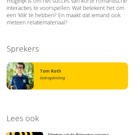
mogelijk is om het succes van korte romantische
interacties te voorspellen. Wat betekent het om
een 'klik' te hebben? En maakt dat iemand ook
meteen relatiemateriaal?
Sprekers
Tom Roth
Gedragsbioloog
Lees ook
Filmtips uit de Betweter cinema