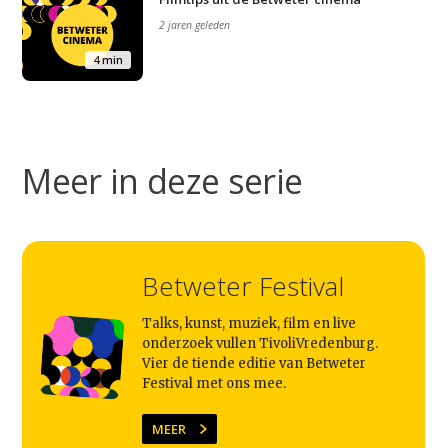
2 jaren geleden
4 min
Meer in deze serie
Betweter Festival
Studium Generale
Talks, kunst, muziek, film en live
Home
onderzoek vullen TivoliVredenburg.
Vier de tiende editie van Betweter
Agenda
Festival met ons mee.
Video
MEER