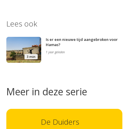
Lees ook
Is er een nieuwe tijd aangebroken voor
Studium Generale
Hamas?
1 jaar geleden
Home
3 min
Agenda
Video
Podcast
Meer in deze serie
Artikelen
Contact
De Duiders