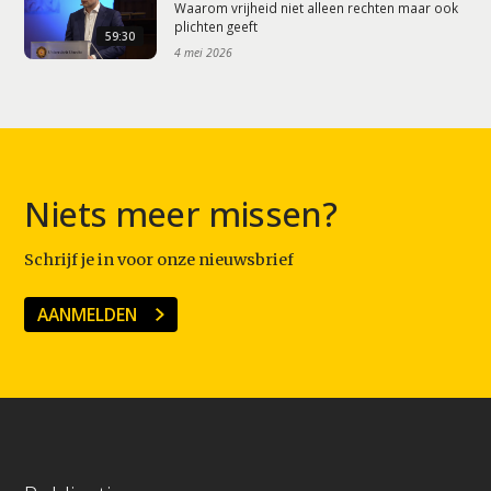
Waarom vrijheid niet alleen rechten maar ook
plichten geeft
59:30
4 mei 2026
Niets meer missen?
Schrijf je in voor onze nieuwsbrief
AANMELDEN