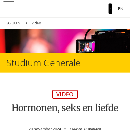
EN
SG.UU.nl
Video
Studium Generale
VIDEO
Hormonen, seks en liefde
20 november 2024
1 uur en
32 minuten