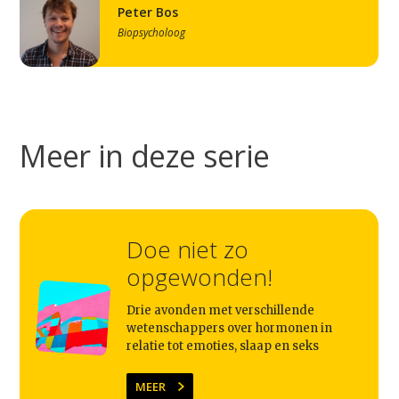
Peter Bos
Biopsycholoog
Meer in deze serie
Doe niet zo
Studium Generale
opgewonden!
Home
Drie avonden met verschillende
wetenschappers over hormonen in
Agenda
relatie tot emoties, slaap en seks
Video
MEER