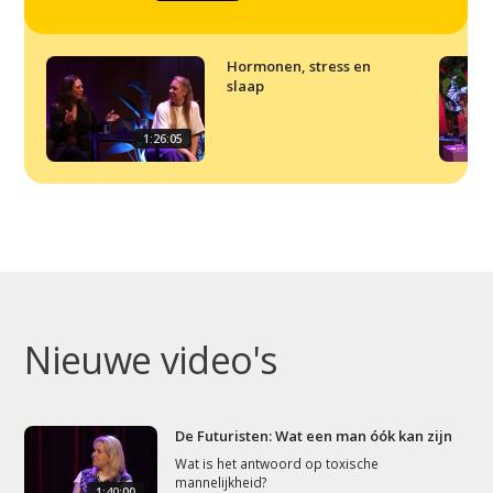
Podcast
Artikelen
Hormonen, stress en
slaap
Contact
1:26:05
Nieuwe video's
De Futuristen: Wat een man óók kan zijn
Wat is het antwoord op toxische
mannelijkheid?
1:40:00