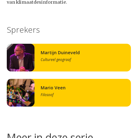
van klimaatdesinformatie.
Sprekers
Martijn Duineveld
Cultureel geograaf
Mario Veen
Filosoof
Studium Generale
Meer in deze serie