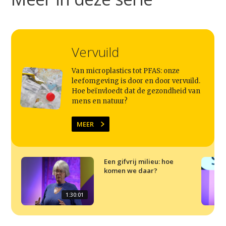
Home
Agenda
Vervuild
Video
Podcast
Van microplastics tot PFAS: onze
leefomgeving is door en door vervuild.
Artikelen
Hoe beïnvloedt dat de gezondheid van
mens en natuur?
Contact
MEER
Een gifvrij milieu: hoe
komen we daar?
1:30:01