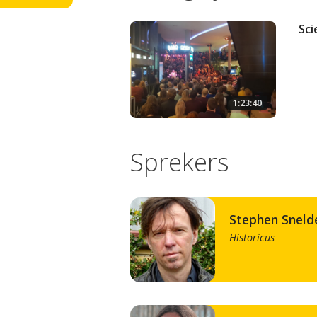
Sci
1:23:40
Sprekers
Stephen Sneld
Historicus