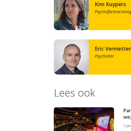
Kim Kuypers
Psychofarmacoloo
Eric Vermette
Psychiater
Lees ook
Par
we
7 ja