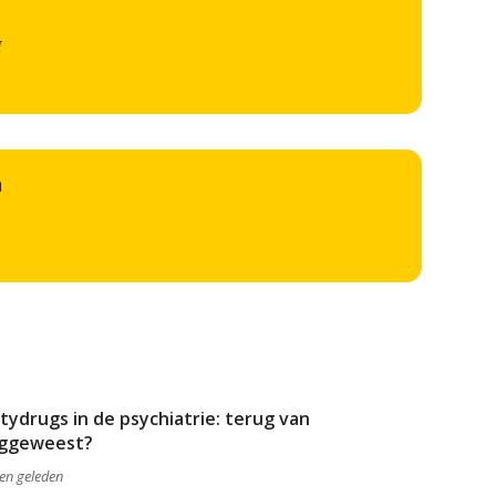
g
n
tydrugs in de psychiatrie: terug van
ggeweest?
ren geleden