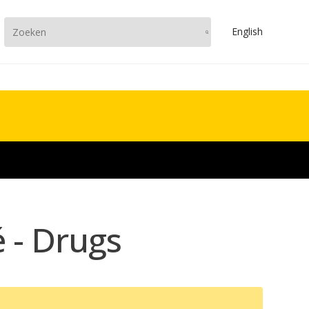
En
glish
é - Drugs