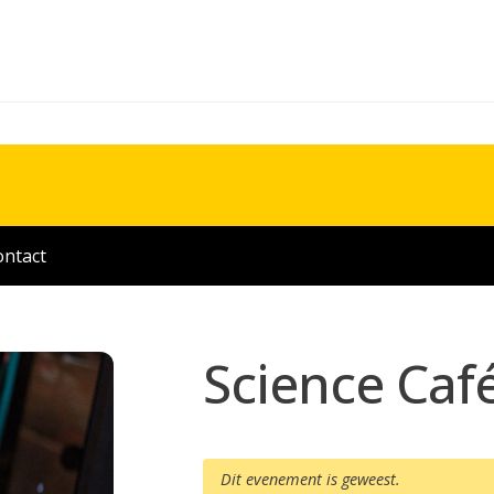
ontact
Science Caf
Dit evenement is geweest.