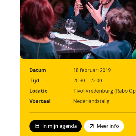
Datum
18 februari 2019
Tijd
20:30 – 22:00
Locatie
TivoliVredenburg (Rabo Op
Voertaal
Nederlandstalig
In mijn agenda
Meer info