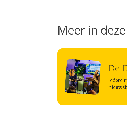
Meer in deze 
De D
Iedere m
nieuwsbe