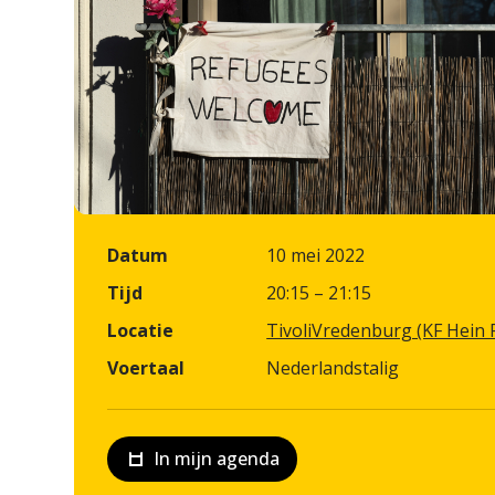
Datum
10 mei 2022
Tijd
20:15 – 21:15
Locatie
TivoliVredenburg (KF Hein 
Voertaal
Nederlandstalig
In mijn agenda