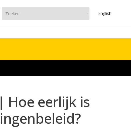
En
glish
 Hoe eerlijk is
lingenbeleid?