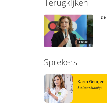
Terugkijken
De 
1:08:03
Sprekers
Karin Geuijen
Bestuurskundige