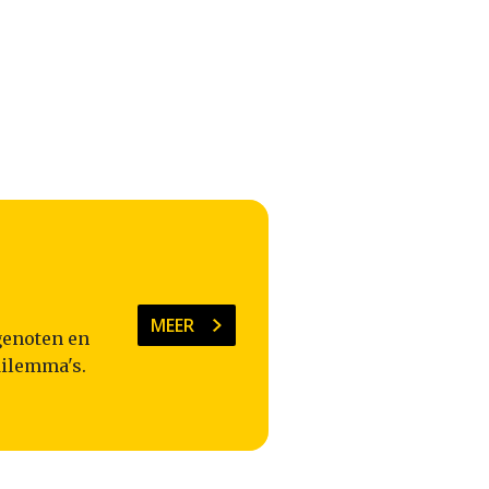
MEER
genoten en
dilemma's.