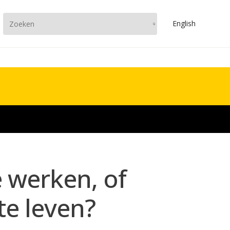
En
glish
 werken, of
e leven?