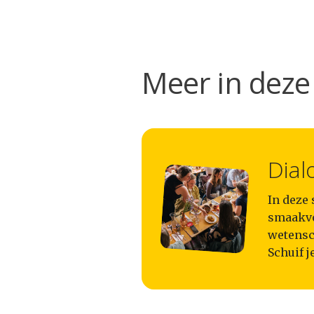
Meer in deze 
Dial
In deze
smaakvo
wetensc
Schuif j