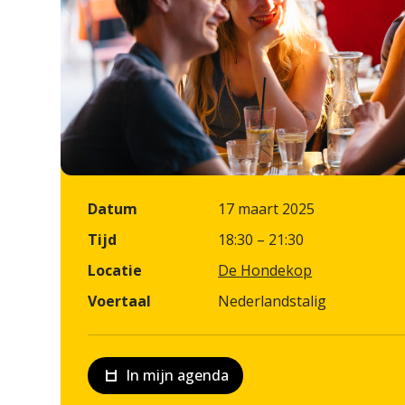
Datum
17 maart 2025
Tijd
18:30 – 21:30
Locatie
De Hondekop
Voertaal
Nederlandstalig
In mijn agenda