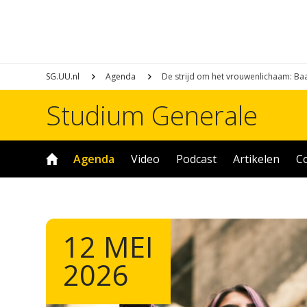
SG.UU.nl
Agenda
De strijd om het vrouwenlichaam: Ba
Studium Generale
Agenda
Video
Podcast
Artikelen
C
12 MEI
2026