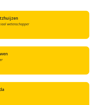
itzhuijzen
ociaal wetenschapper
uwen
er
rda