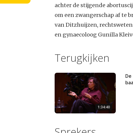
achter de stijgende abortusc
om een zwangerschap af te b
van Ditzhuijzen, rechtswete
en gynaecoloog Gunilla Kleiv
Terugkijken
De 
ba
1:34:40
Sprekers