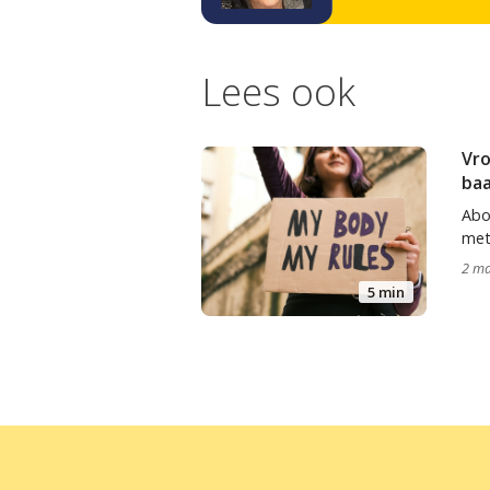
Lees ook
Vro
ba
Abo
met
2 ma
5 min