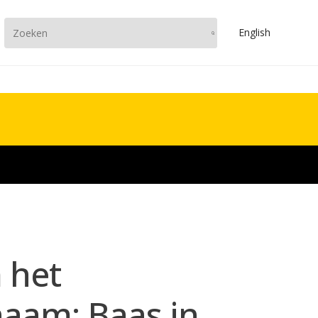
En
glish
 het
aam: Baas in