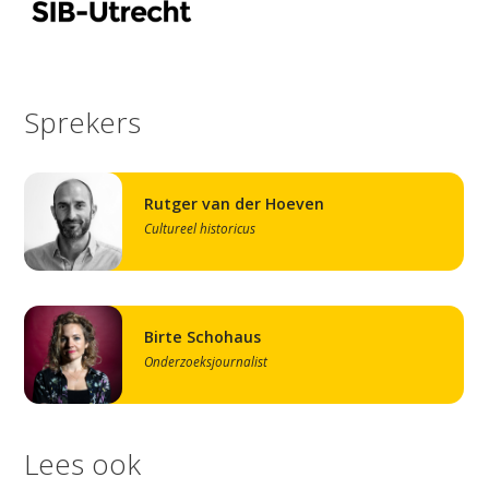
Sprekers
Rutger van der Hoeven
Cultureel historicus
Studium Generale
Home
Agenda
Birte Schohaus
Onderzoeksjournalist
Video
Podcast
Artikelen
Lees ook