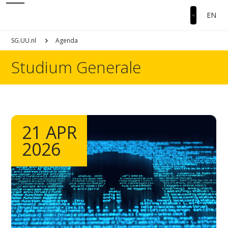
EN
SG.UU.nl
Agenda
Studium Generale
21 APR
2026