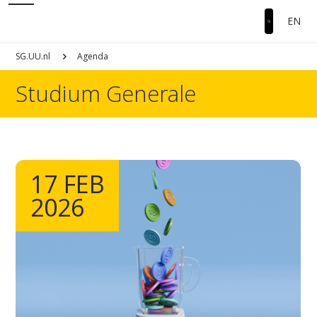
EN
SG.UU.nl
Agenda
Studium Generale
17 FEB
2026