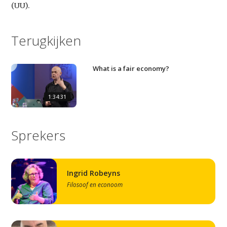
(UU).
Terugkijken
What is a fair economy?
1:34:31
Sprekers
Ingrid Robeyns
Filosoof en econoom
Studium Generale