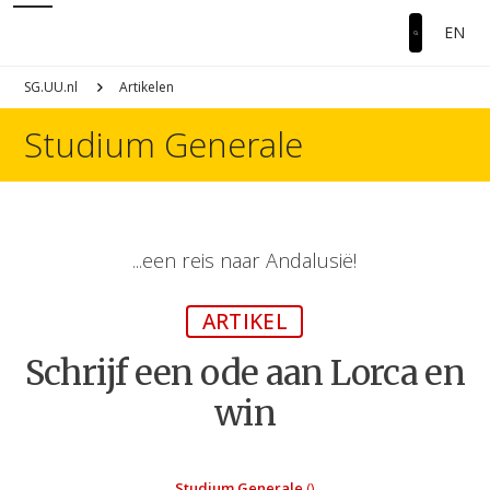
EN
SG.UU.nl
Artikelen
Studium Generale
...een reis naar Andalusië!
ARTIKEL
Schrijf een ode aan Lorca en
win
Studium Generale
()