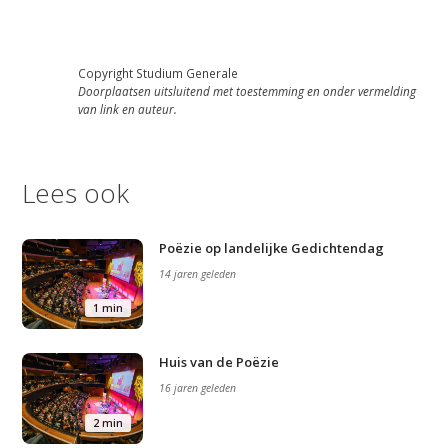
Copyright Studium Generale
Doorplaatsen uitsluitend met toestemming en onder vermelding
van link en auteur.
Lees ook
Poëzie op landelijke Gedichtendag
14 jaren geleden
1 min
Studium Generale
Huis van de Poëzie
Home
16 jaren geleden
Agenda
2 min