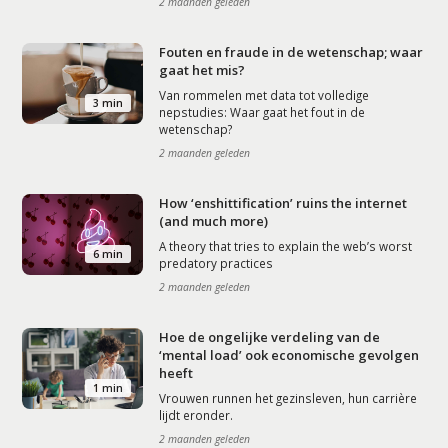
2 maanden geleden
Fouten en fraude in de wetenschap; waar
gaat het mis?
Van rommelen met data tot volledige
3 min
nepstudies: Waar gaat het fout in de
wetenschap?
2 maanden geleden
How ‘enshittification’ ruins the internet
(and much more)
A theory that tries to explain the web’s worst
6 min
predatory practices
2 maanden geleden
Hoe de ongelijke verdeling van de
‘mental load’ ook economische gevolgen
heeft
1 min
Vrouwen runnen het gezinsleven, hun carrière
lijdt eronder.
2 maanden geleden