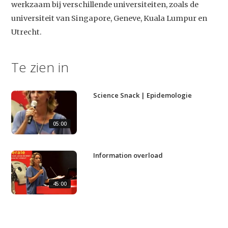
werkzaam bij verschillende universiteiten, zoals de
universiteit van Singapore, Geneve, Kuala Lumpur en
Utrecht.
Studium Generale
Te zien in
Home
Agenda
Science Snack | Epidemologie
Video
05:00
Podcast
Artikelen
Information overload
Contact
45:00