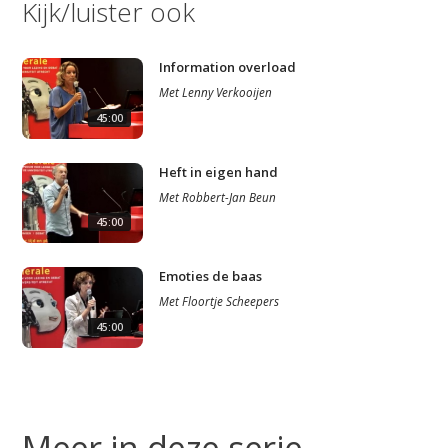
Kijk/luister ook
Information overload
Met
Lenny Verkooijen
45:00
Heft in eigen hand
Met
Robbert-Jan Beun
45:00
Emoties de baas
Met
Floortje Scheepers
45:00
Meer in deze serie