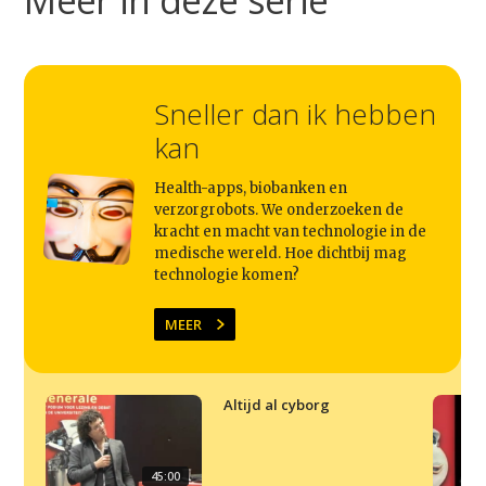
Studium Generale
Home
Agenda
Sneller dan ik hebben
Video
kan
Podcast
Health-apps, biobanken en
verzorgrobots. We onderzoeken de
Artikelen
kracht en macht van technologie in de
medische wereld. Hoe dichtbij mag
Contact
technologie komen?
MEER
Altijd al cyborg
45:00