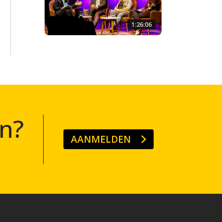
1:26:06
n?
AANMELDEN