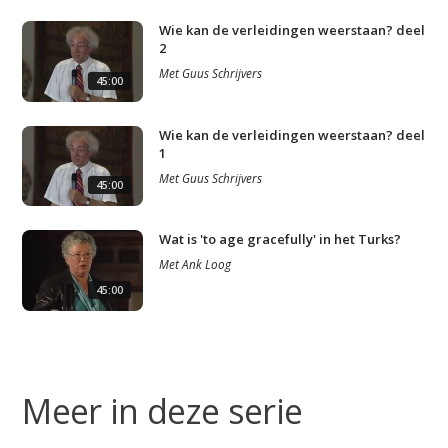
Wie kan de verleidingen weerstaan? deel
2
Met
Guus Schrijvers
45:00
Wie kan de verleidingen weerstaan? deel
1
Met
Guus Schrijvers
45:00
Wat is 'to age gracefully' in het Turks?
Met
Ank Loog
45:00
Studium Generale
Meer in deze serie
Home