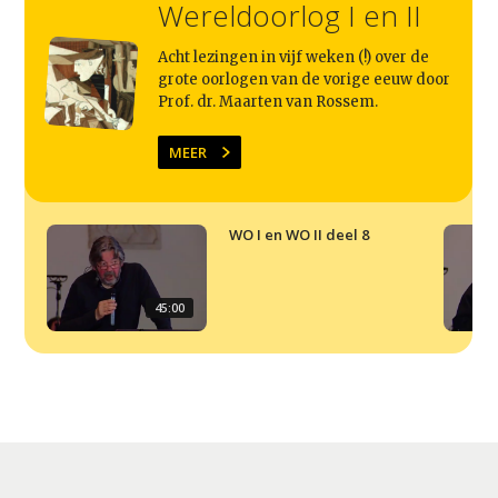
Wereldoorlog I en II
Agenda
Video
Acht lezingen in vijf weken (!) over de
grote oorlogen van de vorige eeuw door
Podcast
Prof. dr. Maarten van Rossem.
Artikelen
MEER
Contact
WO I en WO II deel 8
45:00