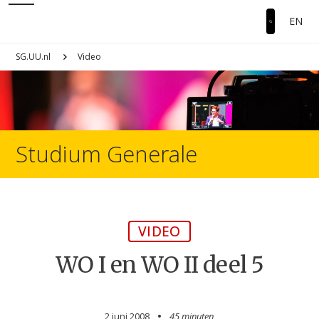
EN
SG.UU.nl
Video
Studium Generale
VIDEO
WO I en WO II deel 5
2 juni 2008
45 minuten