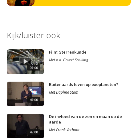
Kijk/luister ook
Film: Sterrenkunde
Met
o.a.
Govert Schilling
05:00
Buitenaards leven op exoplaneten?
Met
Daphne Stam
45:00
De invloed van de zon en maan op de
aarde
Met
Frank Verbunt
45:00