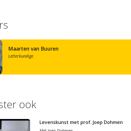
rs
Maarten van Buuren
Letterkundige
ister ook
Levenskunst met prof. Joep Dohmen
Met
Joep Dohmen