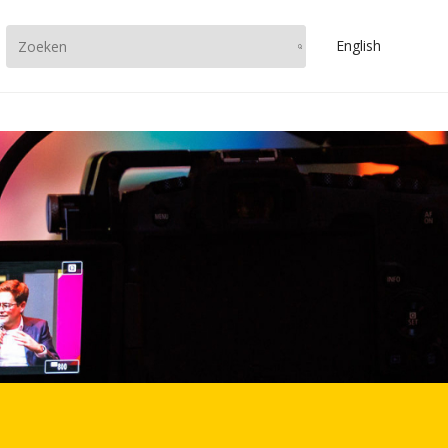
En
glish