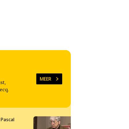
MEER
st,
ecq.
 Pascal
Jean Paul Sartre