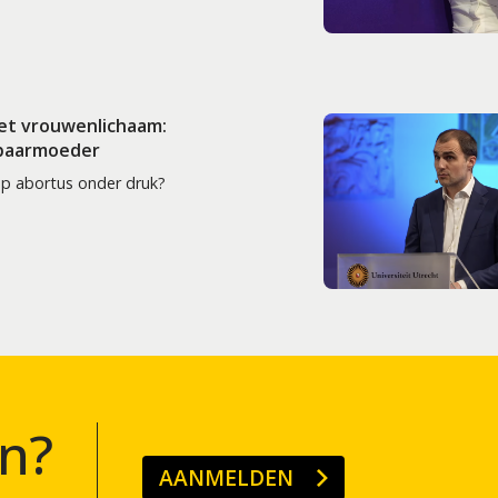
het vrouwenlichaam:
 baarmoeder
op abortus onder druk?
n?
AANMELDEN