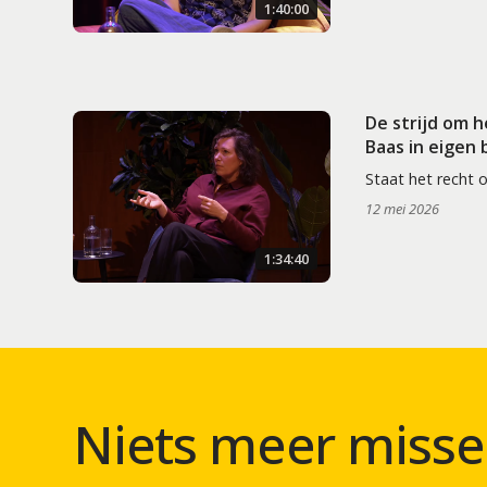
1:40:00
De strijd om 
Baas in eigen
Staat het recht 
12 mei 2026
1:34:40
Niets meer misse