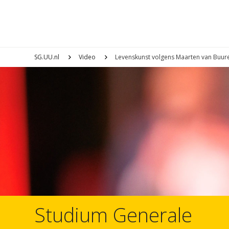
SG.UU.nl
Video
Levenskunst volgens Maarten van Buure
Studium Generale