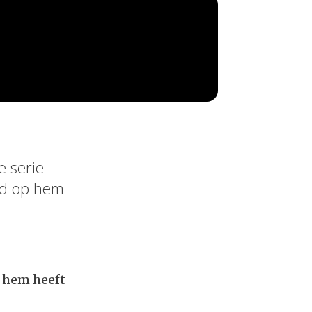
e serie
oed op hem
p hem heeft