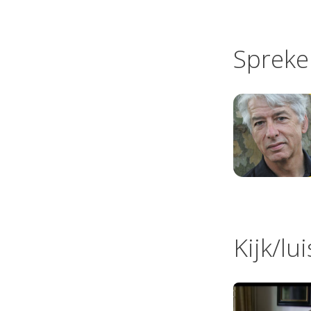
Spreke
Kijk/lu