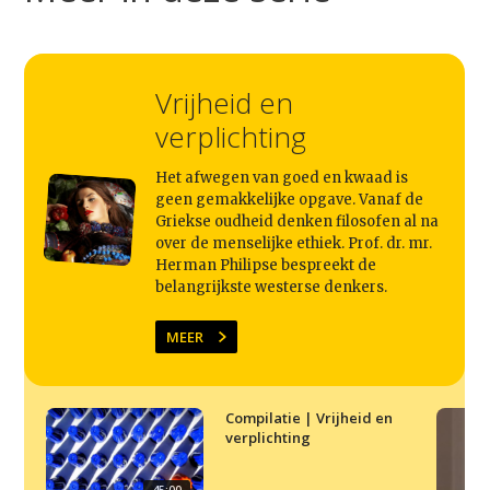
Studium Generale
Home
Vrijheid en
Agenda
verplichting
Video
Het afwegen van goed en kwaad is
Podcast
geen gemakkelijke opgave. Vanaf de
Griekse oudheid denken filosofen al na
Artikelen
over de menselijke ethiek. Prof. dr. mr.
Contact
Herman Philipse bespreekt de
belangrijkste westerse denkers.
MEER
Compilatie | Vrijheid en
verplichting
45:00