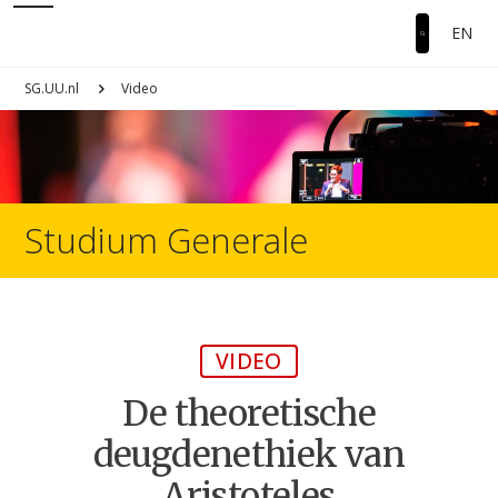
EN
SG.UU.nl
Video
Studium Generale
VIDEO
De theoretische
deugdenethiek van
Aristoteles