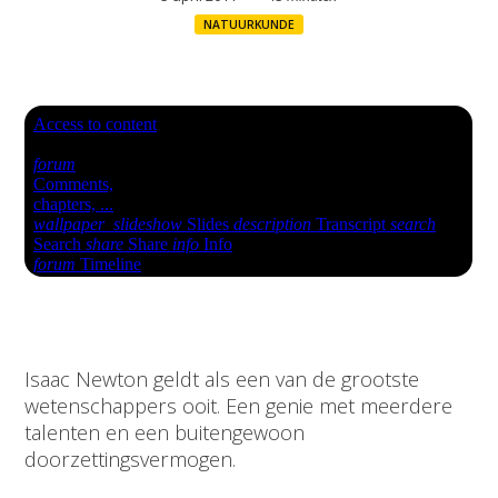
NATUURKUNDE
Isaac Newton geldt als een van de grootste
wetenschappers ooit. Een genie met meerdere
talenten en een buitengewoon
doorzettingsvermogen.