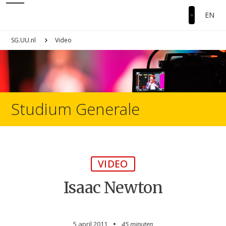
EN
SG.UU.nl
Video
Studium Generale
VIDEO
Isaac Newton
5 april 2011
45 minuten