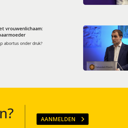
het vrouwenlichaam:
 baarmoeder
op abortus onder druk?
n?
AANMELDEN