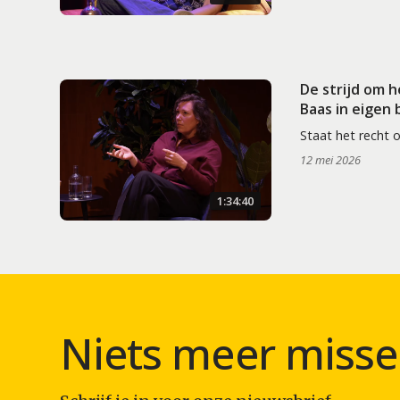
De strijd om 
Baas in eigen
Staat het recht 
12 mei 2026
1:34:40
Niets meer misse