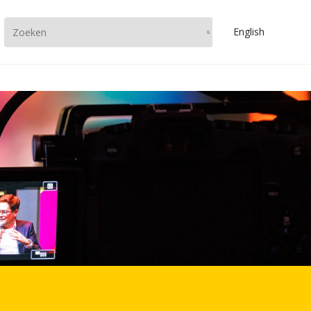
En
glish