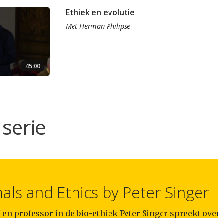
Ethiek en evolutie
Met
Herman Philipse
45:00
serie
als and Ethics by Peter Singer
 en professor in de bio-ethiek Peter Singer spreekt over