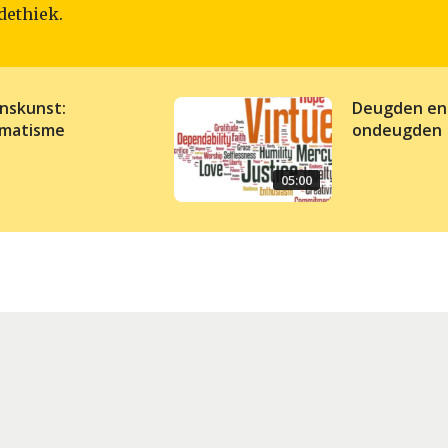
dethiek.
nskunst:
Deugden en
matisme
ondeugden
05:00