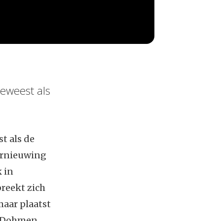
geweest als
t als de
ernieuwing
 in
reekt zich
maar plaatst
ep Dohmen