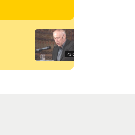
Alasdair MacIntyre
45:00