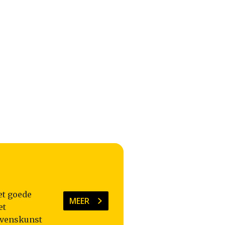
et goede
MEER
et
evenskunst