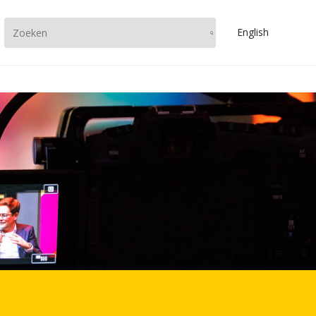
En
glish