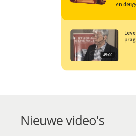
en deug
Leve
prag
45:00
Nieuwe video's