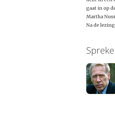
gaat in op d
Martha Nussb
Na de lezing
Spreke