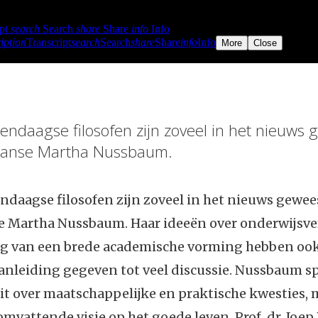
ndaagse filosofen zijn zoveel in het nieuws 
aanse Martha Nussbaum.
daagse filosofen zijn zoveel in het nieuws gewees
 Martha Nussbaum. Haar ideeën over onderwijsv
ng van een brede academische vorming hebben ook
nleiding gegeven tot veel discussie. Nussbaum sp
uit over maatschappelijke en praktische kwesties, 
omvattende visie op het goede leven. Prof. dr. Jo