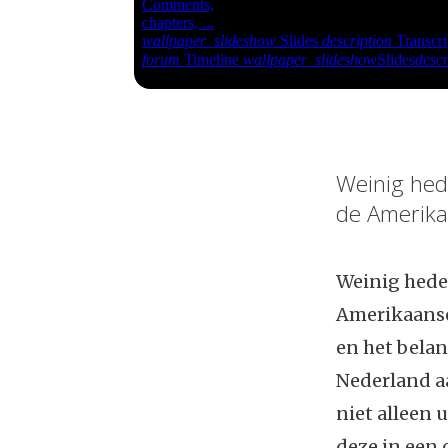
Weinig hede
de Amerik
Weinig heden
Amerikaanse
en het bela
Nederland aa
niet alleen 
deze in een 