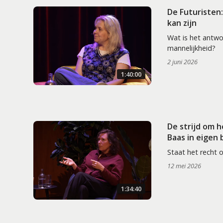
De Futuristen
kan zijn
Wat is het antw
mannelijkheid?
2 juni 2026
1:40:00
De strijd om 
Baas in eigen
Staat het recht 
12 mei 2026
1:34:40