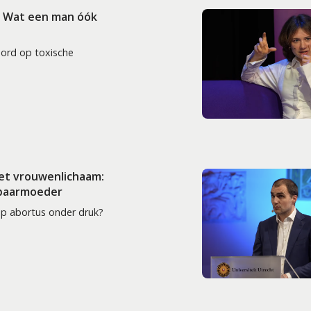
: Wat een man óók
oord op toxische
het vrouwenlichaam:
 baarmoeder
op abortus onder druk?