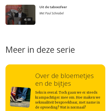
Uit de taboesfeer
Met
Paul Schnabel
45:00
Studium Generale
Home
Agenda
Meer in deze serie
Video
Podcast
Artikelen
Over de bloemetjes
en de bijtjes
Contact
Seks is overal. Toch gaan we er steeds
krampachtiger mee om. Hoe maken we
seksualiteit bespreekbaar, met name in
de opvoeding? Wat is normaal?