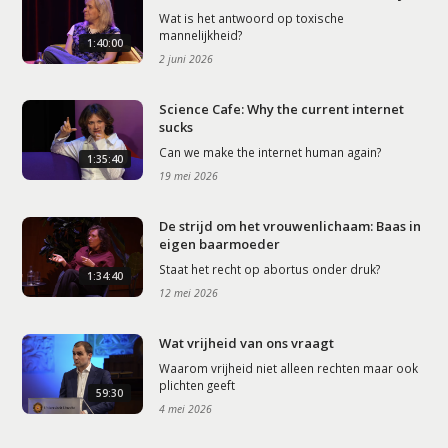
Wat is het antwoord op toxische
mannelijkheid?
1:40:00
2 juni 2026
Science Cafe: Why the current internet
sucks
Can we make the internet human again?
1:35:40
19 mei 2026
De strijd om het vrouwenlichaam: Baas in
eigen baarmoeder
Staat het recht op abortus onder druk?
1:34:40
12 mei 2026
Wat vrijheid van ons vraagt
Waarom vrijheid niet alleen rechten maar ook
plichten geeft
59:30
4 mei 2026