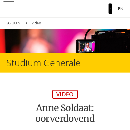
EN
SG.UU.nl
Video
Studium Generale
VIDEO
Anne Soldaat:
oorverdovend