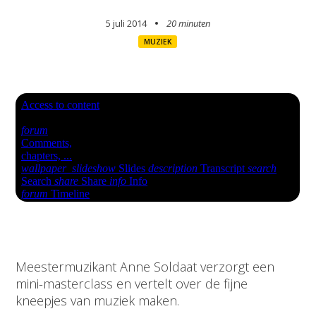
5 juli 2014
20 minuten
MUZIEK
Meestermuzikant Anne Soldaat verzorgt een
mini-masterclass en vertelt over de fijne
kneepjes van muziek maken.