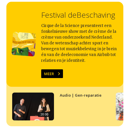
Home
Festival deBeschaving
Agenda
Cirque de la Science presenteert een
Video
fonkelnieuwe show met de crème de la
crème van onderzoekend Nederland.
Podcast
Van de wetenschap achter sport en
bewegen tot muziekbeleving in je brein
Artikelen
én van de deeleconomie van Airbnb tot
relaties en je identiteit.
Contact
MEER
Audio | Gen-reparatie
20:00