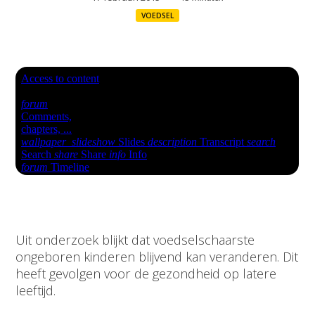
VOEDSEL
Uit onderzoek blijkt dat voedselschaarste
ongeboren kinderen blijvend kan veranderen. Dit
heeft gevolgen voor de gezondheid op latere
leeftijd.