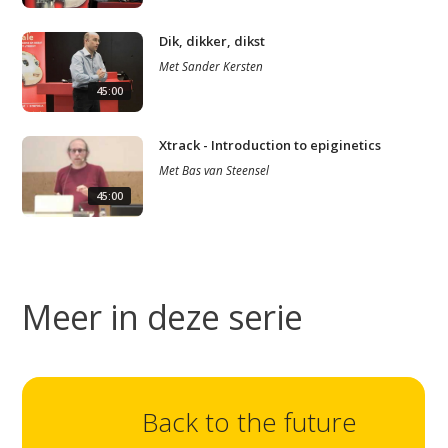
Dik, dikker, dikst
Met
Sander Kersten
45:00
Xtrack - Introduction to epiginetics
Studium Generale
Met
Bas van Steensel
Home
45:00
Agenda
Video
Meer in deze serie
Podcast
Artikelen
Contact
Back to the future