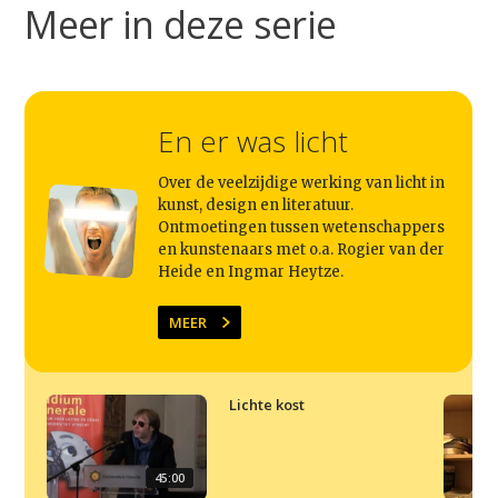
Studium Generale
Meer in deze serie
Home
Agenda
En er was licht
Video
Podcast
Over de veelzijdige werking van licht in
kunst, design en literatuur.
Artikelen
Ontmoetingen tussen wetenschappers
en kunstenaars met o.a. Rogier van der
Contact
Heide en Ingmar Heytze.
MEER
Lichte kost
45:00