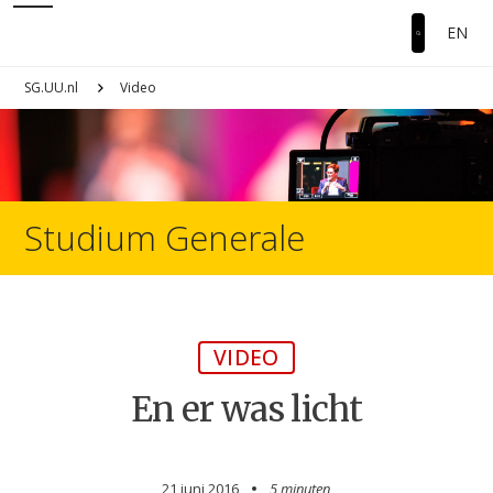
EN
SG.UU.nl
Video
Studium Generale
VIDEO
En er was licht
21 juni 2016
5 minuten