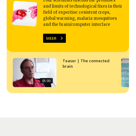
Four scientists discuss the promises
Agenda
and limits of technological fixes in their
Video
field of expertise: resistent crops,
global warming, malaria mosquitoes
Podcast
and the brain/computer interface
Artikelen
MEER
Contact
Teaser | The connected
brain
05:00