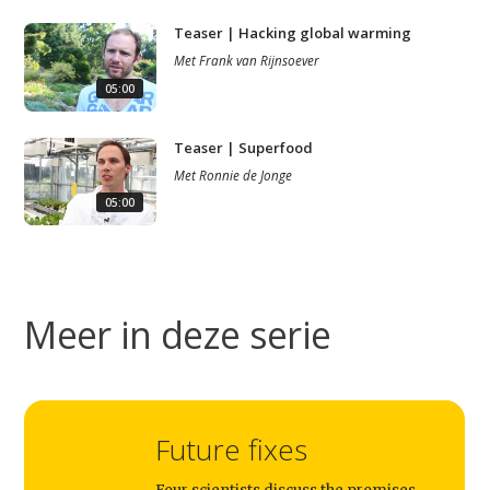
Teaser | Hacking global warming
Met
Frank van Rijnsoever
05:00
Teaser | Superfood
Met
Ronnie de Jonge
05:00
Meer in deze serie
Studium Generale
Future fixes
Home