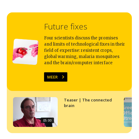
Future fixes
Four scientists discuss the promises
and limits of technological fixes in their
field of expertise: resistent crops,
global warming, malaria mosquitoes
Studium Generale
and the brain/computer interface
MEER
Home
Agenda
Teaser | The connected
Video
brain
Podcast
05:00
Artikelen
Contact