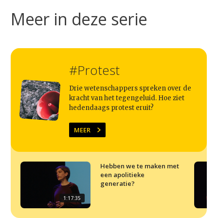
Meer in deze serie
Home
Agenda
Video
#Protest
Podcast
Drie wetenschappers spreken over de
Artikelen
kracht van het tegengeluid. Hoe ziet
Contact
hedendaags protest eruit?
MEER
Hebben we te maken met
een apolitieke
generatie?
1:17:35