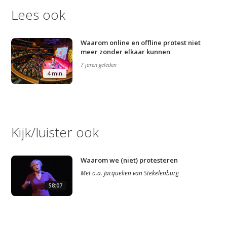
Lees ook
Waarom online en offline protest niet
meer zonder elkaar kunnen
7 jaren geleden
4 min
Kijk/luister ook
Waarom we (niet) protesteren
Met
o.a.
Jacquelien van Stekelenburg
58:07
Studium Generale