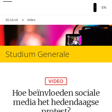
EN
SG.UU.nl
Video
Studium Generale
VIDEO
Hoe beïnvloeden sociale
media het hedendaagse
protest?