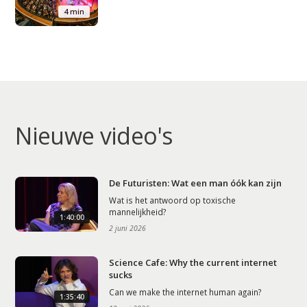
Studium Generale
4 min
Home
Agenda
Video
Podcast
Nieuwe video's
Artikelen
Contact
De Futuristen: Wat een man óók kan zijn
Wat is het antwoord op toxische
mannelijkheid?
1:40:00
2 juni 2026
Science Cafe: Why the current internet
sucks
Can we make the internet human again?
1:35:40