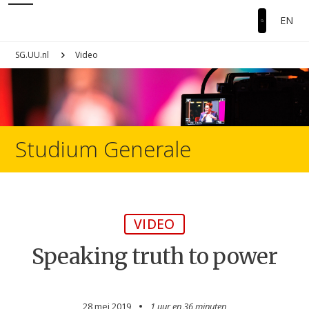
EN
SG.UU.nl
Video
Studium Generale
VIDEO
Speaking truth to power
28 mei 2019
1 uur en
36 minuten