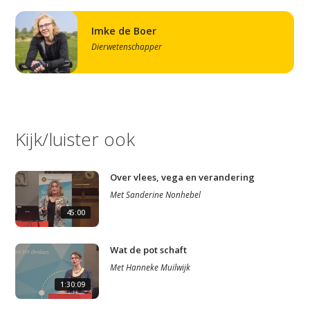
Imke de Boer
Dierwetenschapper
Kijk/luister ook
Over vlees, vega en verandering
Met
Sanderine Nonhebel
45:00
Wat de pot schaft
Met
Hanneke Muilwijk
1:30:09