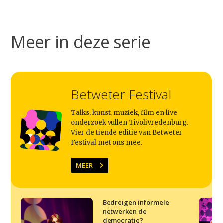
Studium Generale
Home
Meer in deze serie
Agenda
Video
Podcast
Betweter Festival
Artikelen
Talks, kunst, muziek, film en live
onderzoek vullen TivoliVredenburg.
Contact
Vier de tiende editie van Betweter
Festival met ons mee.
MEER
Bedreigen informele
netwerken de
democratie?