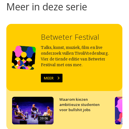
Meer in deze serie
Home
Agenda
Video
Betweter Festival
Podcast
Talks, kunst, muziek, film en live
onderzoek vullen TivoliVredenburg.
Artikelen
Vier de tiende editie van Betweter
Contact
Festival met ons mee.
MEER
Waarom kiezen
ambitieuze studenten
voor bullshit jobs
39:06