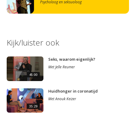
Psycholoog en seksuoloog
Kijk/luister ook
Seks, waarom eigenlijk?
Met
Jelle Reumer
45:00
Huidhonger in coronatijd
Met
Anouk Keizer
35:29
Studium Generale