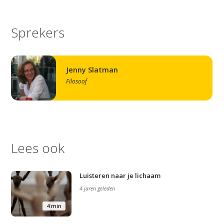
Sprekers
Jenny Slatman
Filosoof
Lees ook
Luisteren naar je lichaam
4 jaren geleden
4 min