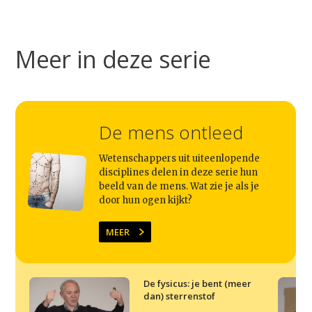
Meer in deze serie
De mens ontleed
Wetenschappers uit uiteenlopende
Studium Generale
disciplines delen in deze serie hun
beeld van de mens. Wat zie je als je
door hun ogen kijkt?
Home
Agenda
MEER
Video
Podcast
De fysicus: je bent (meer
dan) sterrenstof