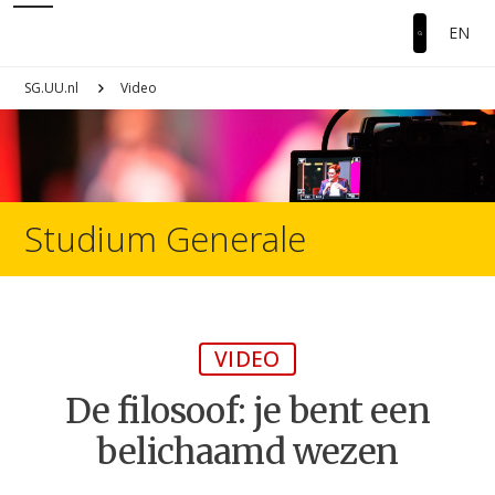
EN
SG.UU.nl
Video
Studium Generale
VIDEO
De filosoof: je bent een
belichaamd wezen