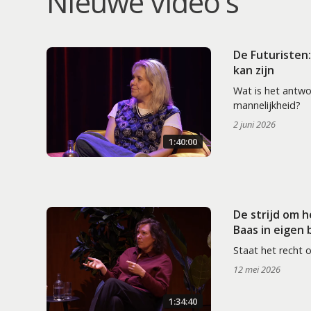
Nieuwe video's
De Futuristen
kan zijn
Wat is het antw
mannelijkheid?
2 juni 2026
1:40:00
De strijd om 
Baas in eigen
Staat het recht 
12 mei 2026
1:34:40