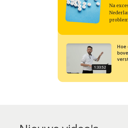
Na exce
Nederlan
problem
Hoe 
bove
vers
1:33:52