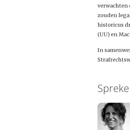
verwachten d
zouden legal
historicus dr
(UU) en Mach
In samenwer
Strafrechts
Spreke