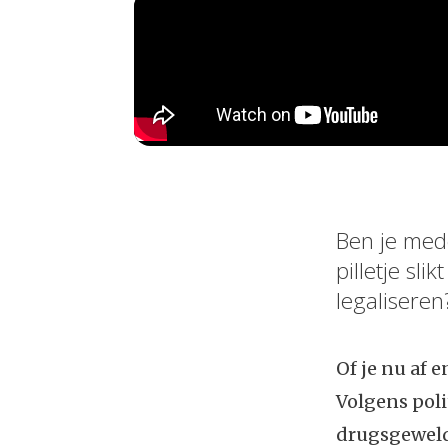
Ben je med
pilletje sli
legaliseren
Of je nu af e
Volgens poli
drugsgeweld.