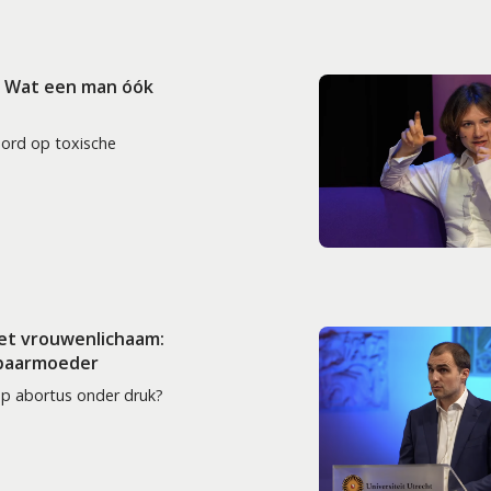
: Wat een man óók
oord op toxische
het vrouwenlichaam:
 baarmoeder
op abortus onder druk?