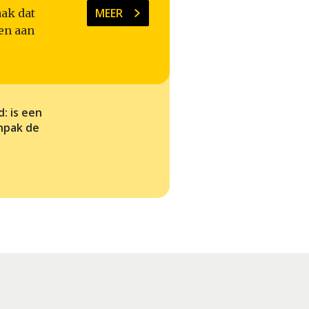
MEER
ak dat
en aan
: is een
npak de