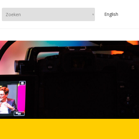
En
glish