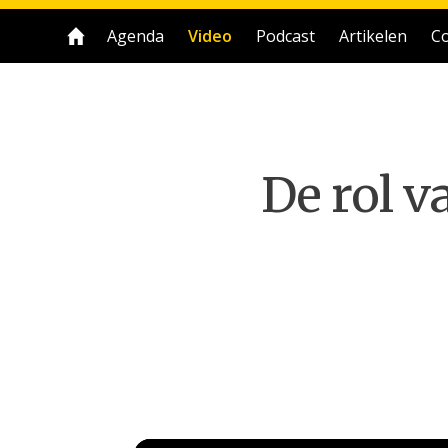
Agenda
Video
Podcast
Artikelen
Co
De rol v