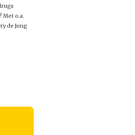
drugs
 Met o.a.
rry de Jong