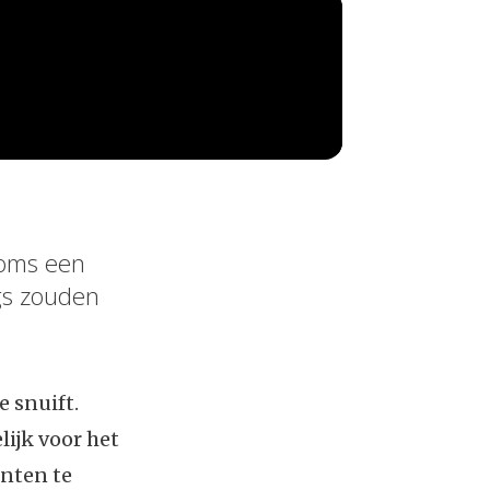
soms een
ugs zouden
e snuift.
ijk voor het
enten te