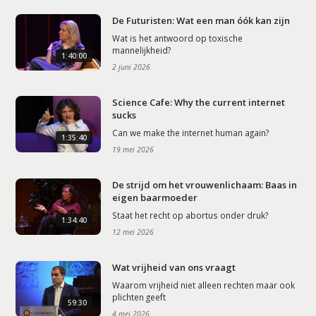
De Futuristen: Wat een man óók kan zijn
Wat is het antwoord op toxische
mannelijkheid?
1:40:00
2 juni 2026
Science Cafe: Why the current internet
sucks
Can we make the internet human again?
1:35:40
19 mei 2026
De strijd om het vrouwenlichaam: Baas in
eigen baarmoeder
Staat het recht op abortus onder druk?
1:34:40
12 mei 2026
Wat vrijheid van ons vraagt
Waarom vrijheid niet alleen rechten maar ook
plichten geeft
59:30
4 mei 2026