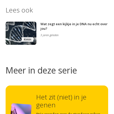
Lees ook
Wat zegt een kijkje in je DNA nu echt over
jou?
3 jaren geleden
4 min
Meer in deze serie
Studium Generale
Het zit (niet) in je
Home
genen
Agenda