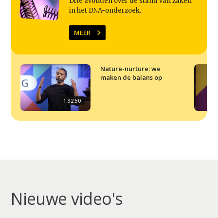
Drie avonden over de stand van zaken
Video
in het DNA-onderzoek.
Podcast
MEER
Artikelen
Contact
Nature-nurture: we
maken de balans op
1:32:50
Nieuwe video's