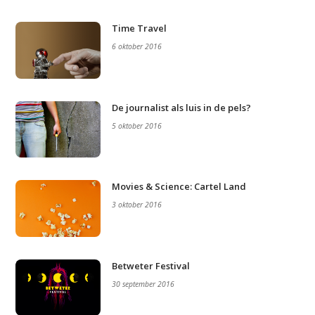
Time Travel
6 oktober 2016
De journalist als luis in de pels?
5 oktober 2016
Movies & Science: Cartel Land
3 oktober 2016
Studium Generale
Betweter Festival
Home
30 september 2016
Agenda