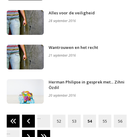
Video
Alles voor de veiligheid
Podcast
28 september 2016
Artikelen
Contact
Wantrouwen en het recht
21 september 2016
Herman Philipse in gesprek met... Zihni
Özdil
20 september 2016
…
52
53
54
55
56
…