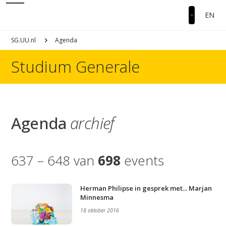
EN
SG.UU.nl
Agenda
Studium Generale
Agenda
archief
637 – 648 van
698
events
Herman Philipse in gesprek met... Marjan
Minnesma
18 oktober 2016