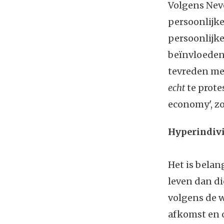
Volgens Nev
persoonlijke
persoonlijke
beïnvloeden.
tevreden me
echt
te prote
economy', z
Hyperindiv
Het is belan
leven dan die
volgens de w
afkomst en 