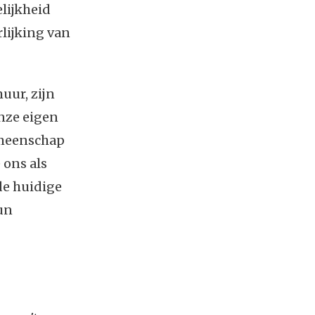
elijkheid
lijking van
uur, zijn
onze eigen
emeenschap
 ons als
de huidige
un