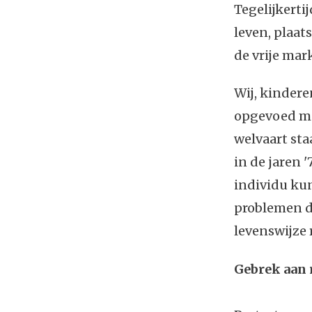
Tegelijkerti
leven, plaat
de vrije mar
Wij, kindere
opgevoed met
welvaart st
in de jaren '
individu ku
problemen d
levenswijze 
Gebrek aan 