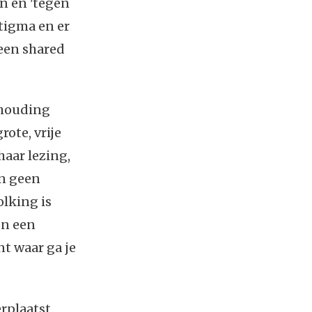
en en 'tegen
stigma en er
 een shared
 houding
rote, vrije
haar lezing,
jn geen
lking is
en een
t waar ga je
erplaatst