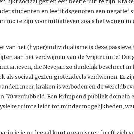
n lijkt sociaal gezien een beetje 'uit' te zijn. Krak
onder studenten en leeftijdsgenoten een negatief 
 animo te zijn voor initiatieven zoals het wonen in
ei van het (hyper)individualisme is deze passieve
ijten aan het verdwijnen van de 'vrije ruimte'. Die g
initiatieven, die Nevejan zo duidelijk beschreef in 
iek als sociaal gezien grotendeels verdwenen. Er zi
panden meer, kraken is verboden en de wereldbevo
ren '70 verdubbeld. Een krimpend publiek domein 
ysieke ruimte leidt tot minder mogelijkheden, wan
arin je je nu legaal kunt organiseren heeft zich v