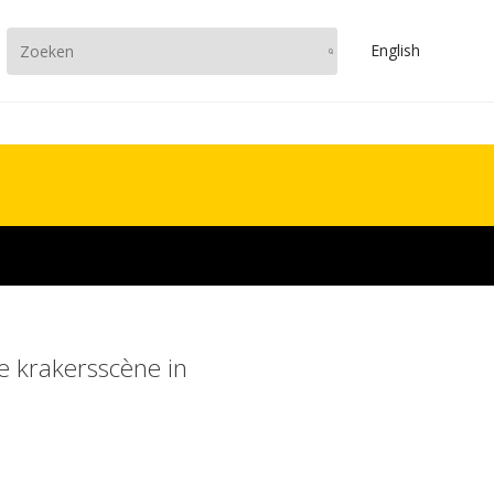
En
glish
e krakersscène in