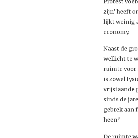
Protest voere
zijn' heeft 
lijkt weinig
economy.
Naast de gro
wellicht te w
ruimte voor 
is zowel fys
vrijstaande 
sinds de ja
gebrek aan f
heen?
De ruimte wa