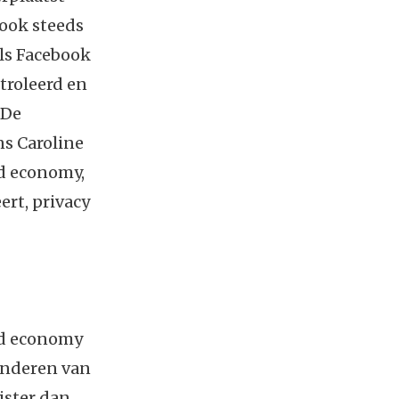
 ook steeds
als Facebook
troleerd en
 De
ns Caroline
ed economy,
rt, privacy
ed economy
 anderen van
ister dan