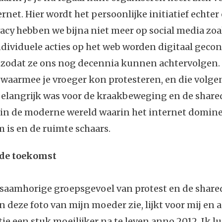
ernet. Hier wordt het persoonlijke initiatief echter
ivacy hebben we bijna niet meer op social media zo
ndividuele acties op het web worden digitaal gecon
 zodat ze ons nog decennia kunnen achtervolgen.
waarmee je vroeger kon protesteren, en die volge
belangrijk was voor de kraakbeweging en de shar
 in de moderne wereld waarin het internet dominee
 is en de ruimte schaars.
 de toekomst
 saamhorige groepsgevoel van protest en de shar
 in deze foto van mijn moeder zie, lijkt voor mij en
ie een stuk moeilijker na te leven anno 2012. Ik lu