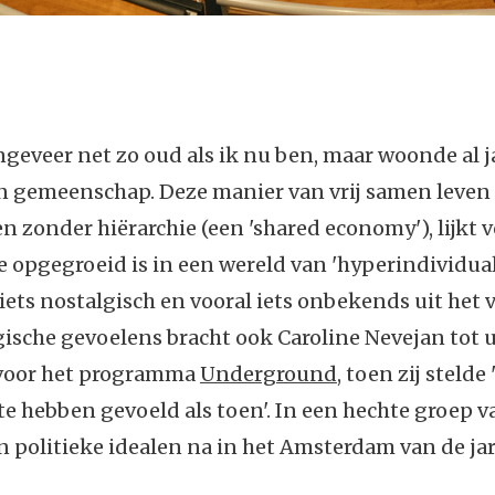
ngeveer net zo oud als ik nu ben, maar woonde al j
en gemeenschap. Deze manier van vrij samen leven
en zonder hiërarchie (een 'shared economy'), lijkt 
e opgegroeid is in een wereld van 'hyperindividua
iets nostalgisch en vooral iets onbekends uit het 
ische gevoelens bracht ook Caroline Nevejan tot u
 voor het programma
Underground
, toen zij stelde
 te hebben gevoeld als toen'. In een hechte groep 
un politieke idealen na in het Amsterdam van de jar