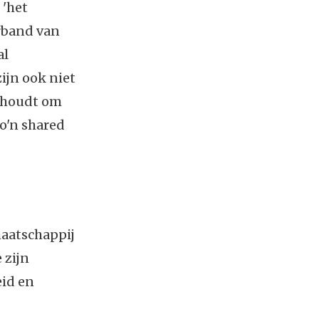
 'het
erband van
al
ijn ook niet
enhoudt om
zo'n shared
maatschappij
 zijn
eid en