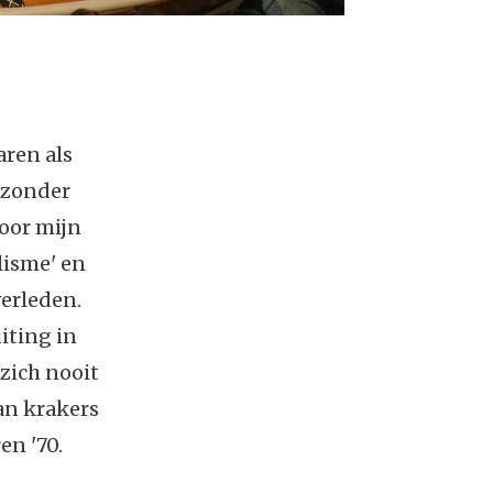
aren als
 zonder
voor mijn
lisme' en
verleden.
iting in
 'zich nooit
van krakers
en '70.