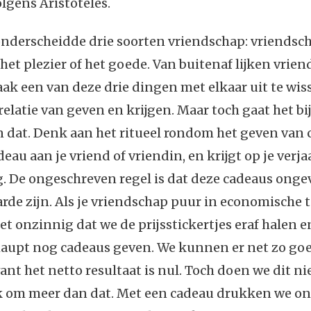
olgens Aristoteles.
onderscheidde drie soorten vriendschap: vriendsc
 het plezier of het goede. Van buitenaf lijken vrie
ak een van deze drie dingen met elkaar uit te wiss
elatie van geven en krijgen. Maar toch gaat het bi
dat. Denk aan het ritueel rondom het geven van c
deau aan je vriend of vriendin, en krijgt op je verj
. De ongeschreven regel is dat deze cadeaus onge
rde zijn. Als je vriendschap puur in economische
 het onzinnig dat we de prijsstickertjes eraf halen 
haupt nog cadeaus geven. We kunnen er net zo go
t het netto resultaat is nul. Toch doen we dit nie
k om meer dan dat. Met een cadeau drukken we o