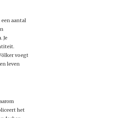
 een aantal
in
. Je
titeit.
Völker voegt
den leven
waarom
liceert het