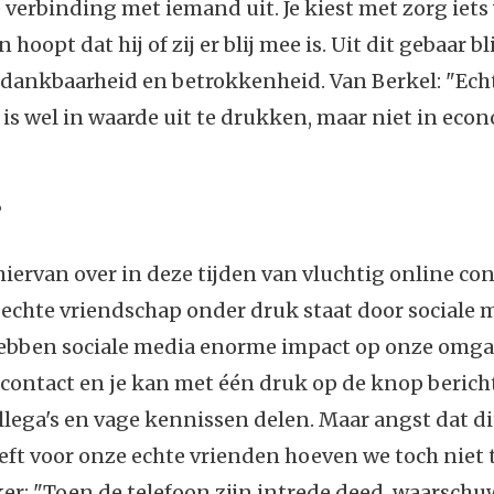
 verbinding met iemand uit. Je kiest met zorg iets 
 hoopt dat hij of zij er blij mee is. Uit dit gebaar bl
 dankbaarheid en betrokkenheid. Van Berkel: "Ech
is wel in waarde uit te drukken, maar niet in eco
?
hiervan over in deze tijden van vluchtig online co
echte vriendschap onder druk staat door sociale 
hebben sociale media enorme impact op onze omga
contact en je kan met één druk op de knop berich
llega's en vage kennissen delen. Maar angst dat di
eft voor onze echte vrienden hoeven we toch niet
er: "Toen de telefoon zijn intrede deed, waarsch