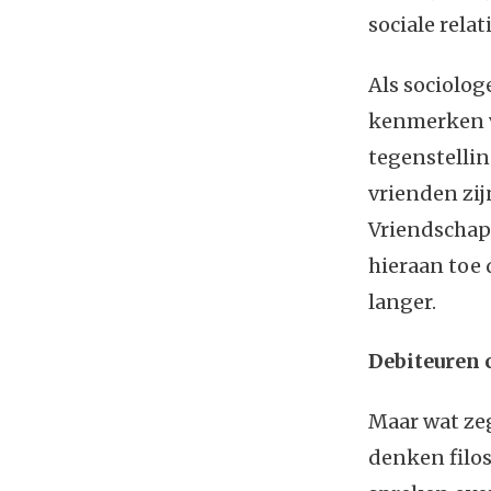
sociale rela
Als sociolog
kenmerken va
tegenstelling
vrienden zij
Vriendschap 
hieraan toe 
langer.
Debiteuren 
Maar wat zeg
denken filos