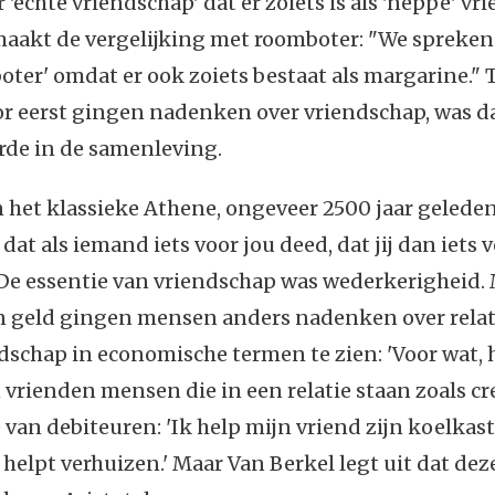
 'échte vriendschap' dat er zoiets is als 'neppe' vr
maakt de vergelijking met roomboter: "We spreken
oter' omdat er ook zoiets bestaat als margarine."
or eerst gingen nadenken over vriendschap, was d
rde in de samenleving.
n het klassieke Athene, ongeveer 2500 jaar gelede
at als iemand iets voor jou deed, dat jij dan iets v
 De essentie van vriendschap was wederkerigheid.
 geld gingen mensen anders nadenken over relat
schap in economische termen te zien: 'Voor wat, h
n vrienden mensen die in een relatie staan zoals c
 van debiteuren: 'Ik help mijn vriend zijn koelkast
j helpt verhuizen.' Maar Van Berkel legt uit dat de