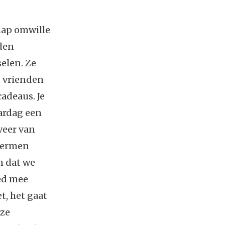
hap omwille
nden
elen. Ze
j vrienden
adeaus. Je
aardag een
veer van
 termen
en dat we
ed mee
t, het gaat
nze