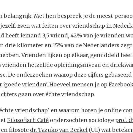
n belangrijk. Met hen bespreek je de meest persoo
jezelf. Even wat feiten over vriendschap in Neder
ld heeft iemand 3,5 vriend, 42% van je vrienden 
an drie kilometer en 15% van de Nederlanders zeg
hebben. Vrienden lijken op elkaar, gemiddeld heeft
 vrienden hetzelfde opleidingsniveau en driekwar
se. De onderzoeken waarop deze cijfers gebaseerd 
 'goede vrienden'. Hoeveel mensen je op Facebook
 cijfers gaan over échte vriendschap.
'échte vriendschap', en waarom horen je online con
het
Filosofisch Café
onderzochten sociologe
prof. d
, en filosofe
dr. Tazuko van Berkel
(UL) wat beteken