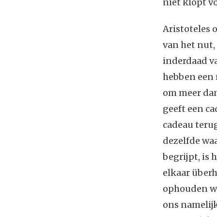
niet klopt v
Aristoteles 
van het nut,
inderdaad va
hebben een r
om meer dan 
geeft een ca
cadeau terug
dezelfde waa
begrijpt, is
elkaar über
ophouden wan
ons namelij