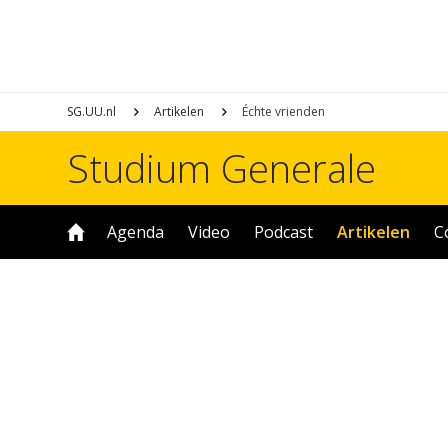
SG.UU.nl
Artikelen
Échte vrienden
Studium Generale
Agenda
Video
Podcast
Artikelen
C