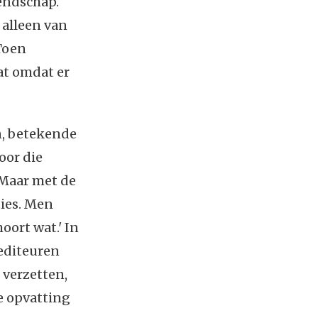
iendschap.
 alleen van
 Toen
at omdat er
n, betekende
oor die
 Maar met de
ies. Men
oort wat.' In
rediteuren
 verzetten,
ze opvatting