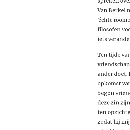
spreken over
Van Berkel 
'échte roomb
filosofen vo
iets verande
Ten tijde va
vriendschap d
ander doet.
opkomst van
begon vriend
deze zin zij
ten opzichte
zodat hij mi