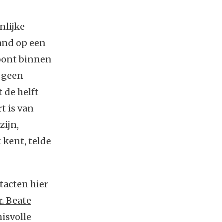
nlijke
land op een
woont binnen
t geen
 de helft
t is van
zijn,
 kent, telde
tacten hier
r. Beate
isvolle