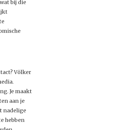
wat bij die
ijkt
te
nomische
ntact? Völker
media.
ng. Je maakt
ten aan je
t nadelige
 te hebben
uwden