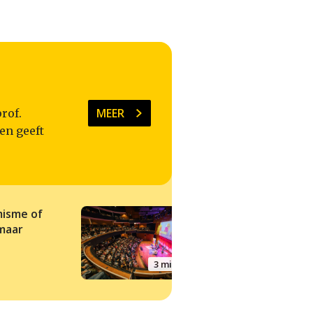
MEER
rof.
en geeft
isme of
Minder, minder, mi
maar
3 min