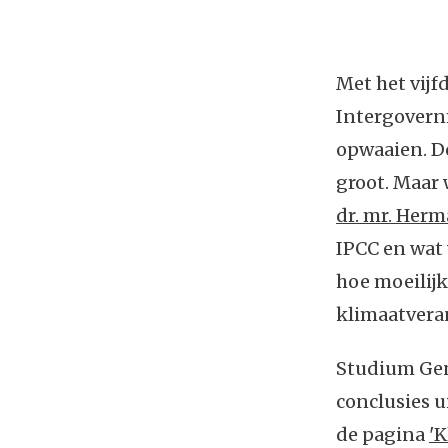
Met het vijf
Intergovernm
opwaaien. De
groot. Maar 
dr. mr. Herm
IPCC en wat 
hoe moeilijk
klimaatveran
Studium Gen
conclusies ui
de pagina
'