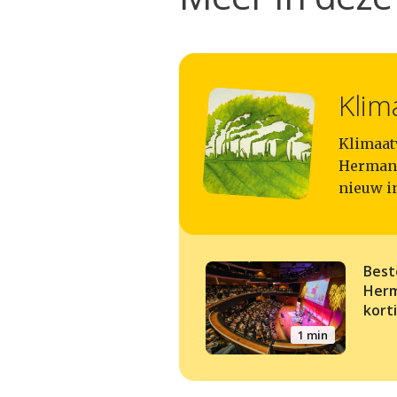
Klim
Klimaatv
Herman 
nieuw in
Best
Herm
kort
1 min