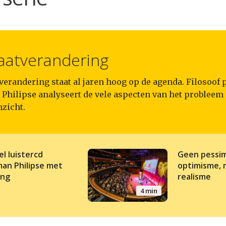
aatverandering
erandering staat al jaren hoog op de agenda. Filosoof p
Philipse analyseert de vele aspecten van het probleem 
zicht.
el luistercd
Geen pessim
an Philipse met
optimisme, 
ing
realisme
4 min