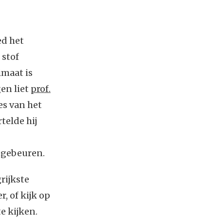
ed het
 stof
imaat is
en liet
prof.
es van het
telde hij
t gebeuren.
rijkste
, of kijk op
e kijken.