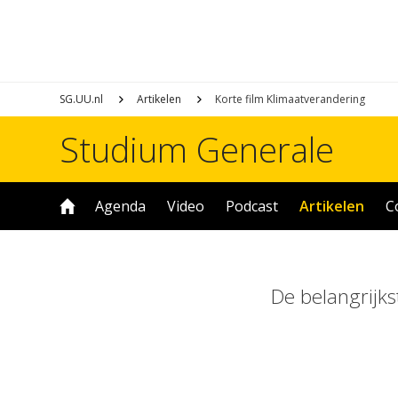
SG.UU.nl
Artikelen
Korte film Klimaatverandering
Studium Generale
Agenda
Video
Podcast
Artikelen
C
De belangrijks