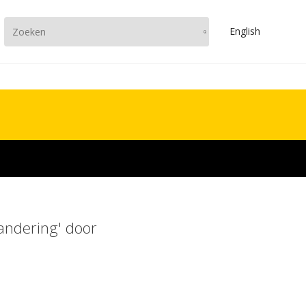
En
glish
randering' door