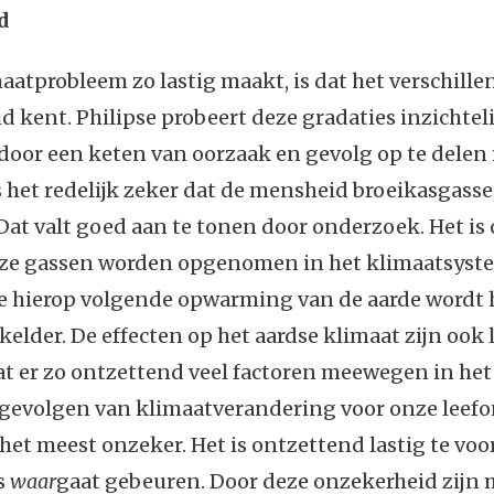
d
aatprobleem zo lastig maakt, is dat het verschill
d kent. Philipse probeert deze gradaties inzichtel
 door een keten van oorzaak en gevolg op te delen 
is het redelijk zeker dat de mensheid broeikasgass
Dat valt goed aan te tonen door onderzoek. Het is 
eze gassen worden opgenomen in het klimaatsystee
e hierop volgende opwarming van de aarde wordt h
elder. De effecten op het aardse klimaat zijn ook l
at er zo ontzettend veel factoren meewegen in he
 gevolgen van klimaatverandering voor onze leef
jn het meest onzeker. Het is ontzettend lastig te vo
s
waar
gaat gebeuren. Door deze onzekerheid zijn