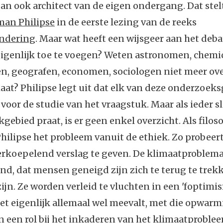
an ook architect van de eigen ondergang. Dat stelt
rman Philipse
in de eerste lezing van de reeks
ndering
. Maar wat heeft een wijsgeer aan het deba
genlijk toe te voegen? Weten astronomen, chemici,
n, geografen, economen, sociologen niet meer ove
aat? Philipse legt uit dat elk van deze onderzoek
s voor de studie van het vraagstuk. Maar als ieder s
kgebied praat, is er geen enkel overzicht. Als filos
ilipse het probleem vanuit de ethiek. Zo probeert 
rkoepelend verslag te geven. De klimaatproblemat
nd, dat mensen geneigd zijn zich te terug te trek
ijn. Ze worden verleid te vluchten in een 'foptimis
het eigenlijk allemaal wel meevalt, met die opwar
 een rol bij het inkaderen van het klimaatproblee