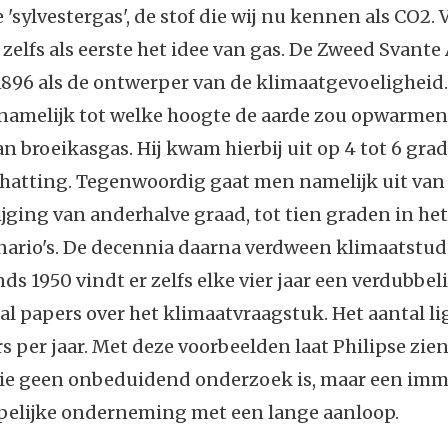
sylvestergas', de stof die wij nu kennen als CO2.
zelfs als eerste het idee van gas. De Zweed Svante
1896 als de ontwerper van de klimaatgevoeligheid.
namelijk tot welke hoogte de aarde zou opwarmen
n broeikasgas. Hij kwam hierbij uit op 4 tot 6 gra
chatting. Tegenwoordig gaat men namelijk uit van
jging van anderhalve graad, tot tien graden in he
nario's. De decennia daarna verdween klimaatstud
nds 1950 vindt er zelfs elke vier jaar een verdubbel
al papers over het klimaatvraagstuk. Het aantal li
s per jaar. Met deze voorbeelden laat Philipse zien
ie geen onbeduidend onderzoek is, maar een im
elijke onderneming met een lange aanloop.