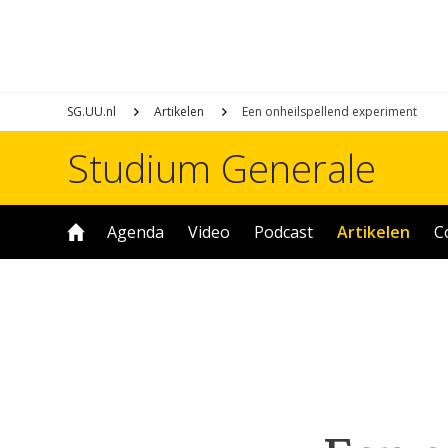
SG.UU.nl
Artikelen
Een onheilspellend experiment
Studium Generale
Agenda
Video
Podcast
Artikelen
C