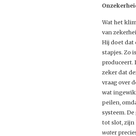
Onzekerhei
Wat het klim
van zekerhei
Hij doet dat
stapjes. Zo 
produceert. 
zeker dat d
vraag over d
wat ingewikk
peilen, omd
systeem. De
tot slot, zi
wat
er precie