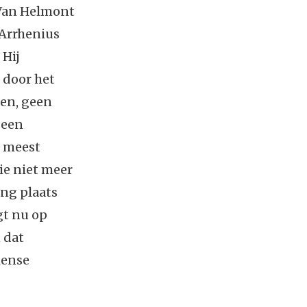
 Van Helmont
 Arrhenius
 Hij
 door het
den, geen
 een
t meest
ie niet meer
ing plaats
gt nu op
 dat
mense