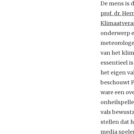
De mens is d
prof. dr. He
Klimaatvera
onderwerp ei
meteorologe
van het klim
essentieel i
het eigen va
beschouwt Ph
ware een ove
onheilspelle
vals bewustz
stellen dat 
media spelen