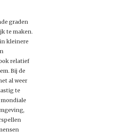
ende graden
ijk te maken.
in kleinere
en
ook relatief
m. Bij de
et al weer
astig te
t mondiale
omgeving,
orspellen
 mensen