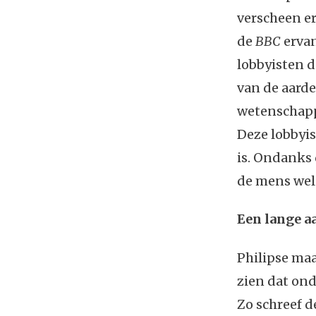
verscheen e
de
BBC
ervan
lobbyisten 
van de aarde
wetenschappe
Deze lobbyi
is. Ondanks 
de mens wel 
Een lange a
Philipse ma
zien dat ond
Zo schreef d