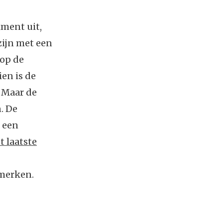
ment uit,
zijn met een
 op de
en is de
 Maar de
. De
 een
t laatste
 merken.