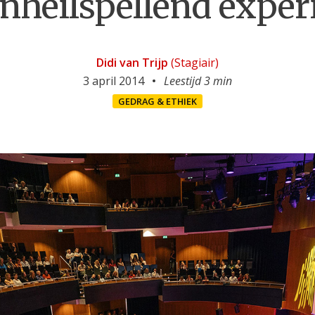
nheilspellend expe
Didi van Trijp
(Stagiair)
3 april 2014
Leestijd 3 min
GEDRAG & ETHIEK