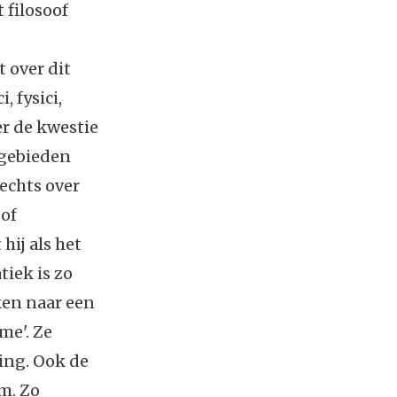
 filosoof
t over dit
 fysici,
r de kwestie
sgebieden
lechts over
oof
hij als het
iek is zo
ken naar een
me'. Ze
ming. Ook de
m. Zo