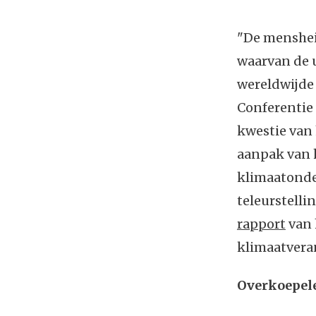
"De menshei
waarvan de u
wereldwijde 
Conferentie 
kwestie van
aanpak van h
klimaatonde
teleurstelli
rapport
van 
klimaatvera
Overkoepele