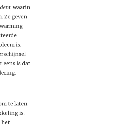
dent
, waarin
n. Ze geven
opwarming
cteerde
bleem is.
rschijnsel
 eens is dat
dering.
om te laten
keling is.
 het