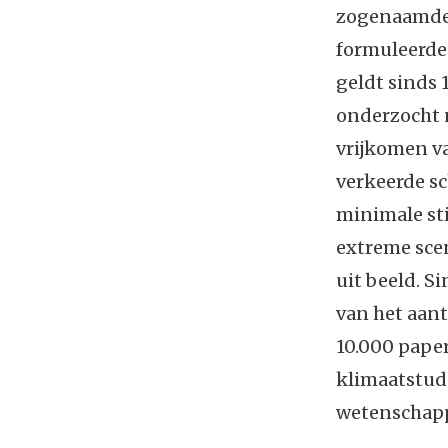
zogenaamde '
formuleerde 
geldt sinds 
onderzocht 
vrijkomen va
verkeerde s
minimale sti
extreme sce
uit beeld. Si
van het aant
10.000 paper
klimaatstud
wetenschapp