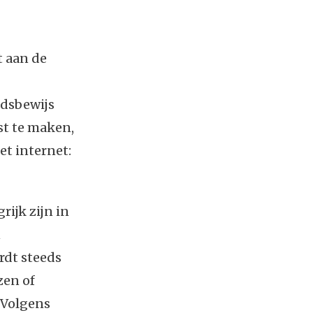
t aan de
idsbewijs
st te maken,
et internet:
ijk zijn in
n
rdt steeds
zen of
 Volgens