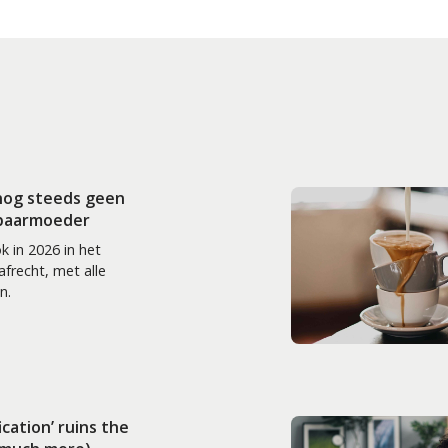
nog steeds geen
 baarmoeder
k in 2026 in het
frecht, met alle
n.
ication’ ruins the