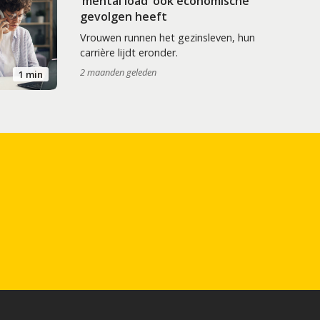
‘mental load’ ook economische
gevolgen heeft
Vrouwen runnen het gezinsleven, hun
carrière lijdt eronder.
2 maanden geleden
1 min