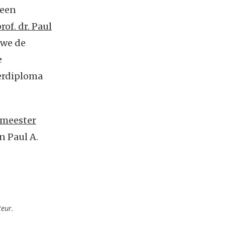
 een
rof. dr. Paul
 we de
e
berdiploma
lmeester
n Paul A.
teur.