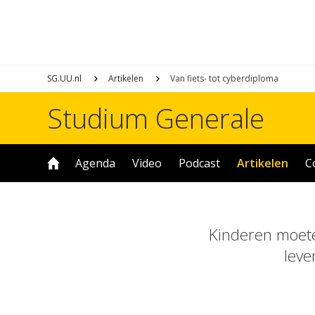
SG.UU.nl
Artikelen
Van fiets- tot cyberdiploma
Studium Generale
Agenda
Video
Podcast
Artikelen
C
Kinderen moete
leve