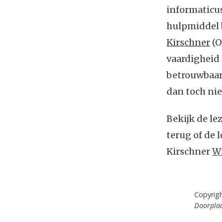
informaticu
hulpmiddel b
Kirschner
(O
vaardigheid
betrouwbaar
dan toch nie
Bekijk de le
terug of de 
Kirschner
Wi
Copyrig
Doorplaa