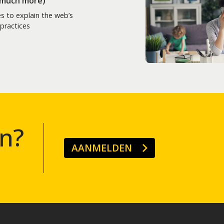
 much more)
es to explain the web’s
practices
n?
AANMELDEN