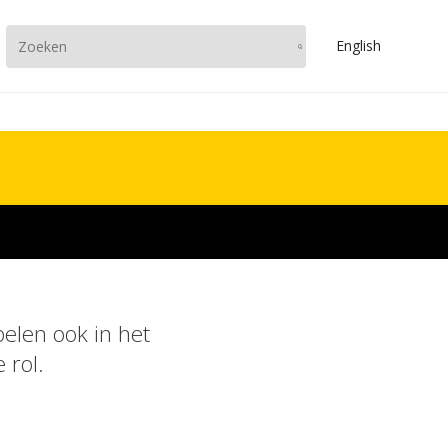
En
glish
elen ook in het
 rol.