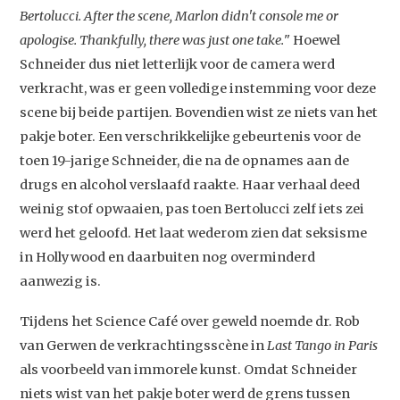
Bertolucci. After the scene, Marlon didn't console me or
apologise. Thankfully, there was just one take.
" Hoewel
Schneider dus niet letterlijk voor de camera werd
verkracht, was er geen volledige instemming voor deze
scene bij beide partijen. Bovendien wist ze niets van het
pakje boter. Een verschrikkelijke gebeurtenis voor de
toen 19-jarige Schneider, die na de opnames aan de
drugs en alcohol verslaafd raakte. Haar verhaal deed
Studium Generale
weinig stof opwaaien, pas toen Bertolucci zelf iets zei
werd het geloofd. Het laat wederom zien dat seksisme
Home
in Hollywood en daarbuiten nog overminderd
Agenda
aanwezig is.
Video
Tijdens het Science Café over geweld noemde dr. Rob
Podcast
van Gerwen de verkrachtingsscène in
Last Tango in Paris
als voorbeeld van immorele kunst. Omdat Schneider
Artikelen
niets wist van het pakje boter werd de grens tussen