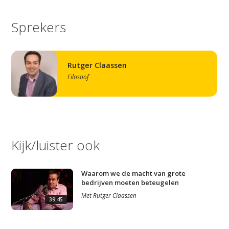
Sprekers
Rutger Claassen
Filosoof
Kijk/luister ook
Waarom we de macht van grote
bedrijven moeten beteugelen
Met
Rutger Claassen
39:45