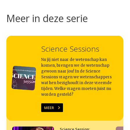
Studium Generale
Meer in deze serie
Home
Agenda
Science Sessions
Video
Nu jij niet naar de wetenschap kan
Podcast
komen, brengen we de wetenschap
Artikelen
gewoon naar jou! In de Science
Sessions vragen we wetenschappers
Contact
wat hen bezighoudt in deze vreemde
tijden. Welke vragen moeten juist nu
worden gesteld?
MEER
Science Session: