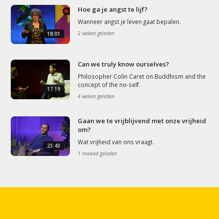
Hoe ga je angst te lijf?
Wanneer angst je leven gaat bepalen.
2 weken geleden
18:01
Can we truly know ourselves?
Philosopher Colin Caret on Buddhism and the
concept of the no-self.
17:19
4 weken geleden
Gaan we te vrijblijvend met onze vrijheid
om?
Wat vrijheid van ons vraagt.
23:43
1 maand geleden