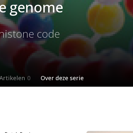
he genome
 histone code
Artikelen
0
Over deze serie