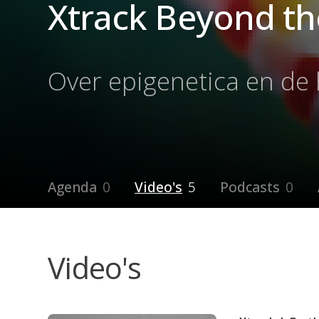
Xtrack Beyond t
Over epigenetica en de
Agenda
0
Video's
5
Podcasts
0
Video's