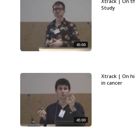
Xtrack | On t
Study
45:00
Xtrack | On h
in cancer
45:00