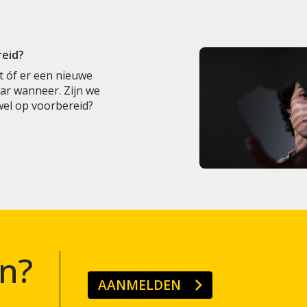
reid?
t óf er een nieuwe
aar wanneer. Zijn we
 wel op voorbereid?
n?
AANMELDEN