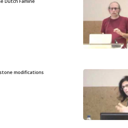
he Dutch Famine
istone modifications