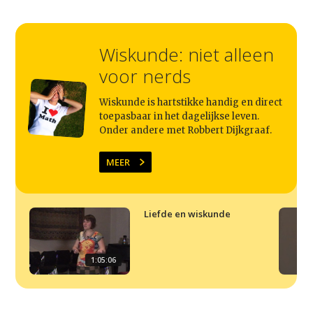
Home
Agenda
Wiskunde: niet alleen
Video
voor nerds
Podcast
Wiskunde is hartstikke handig en direct
toepasbaar in het dagelijkse leven.
Artikelen
Onder andere met Robbert Dijkgraaf.
Contact
MEER
Liefde en wiskunde
1:05:06