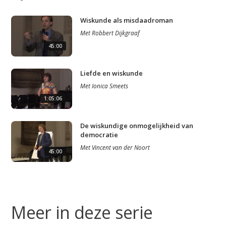
Wiskunde als misdaadroman
Met
Robbert Dijkgraaf
45:00
Liefde en wiskunde
Met
Ionica Smeets
1:05:06
De wiskundige onmogelijkheid van
democratie
Met
Vincent van der Noort
45:00
Meer in deze serie
Studium Generale